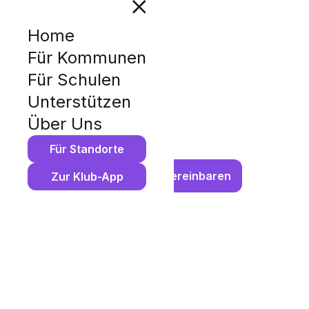
Home
DAMIT 
Für Kommunen
Für Schulen
ANKOM
Unterstützen
Über Uns
Die Kassen sind klamm. Umso w
Für Standorte
Jetzt Gespräch vereinbaren
Zur Klub-App